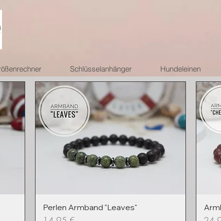
ößenrechner
Schlüsselanhänger
Hundeleinen
Perlen Armband "Leaves"
Armb
Preis
Preis
14,95 €
24,