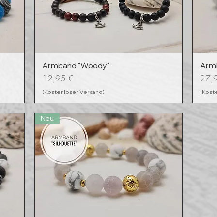
Armband "Woody"
Armb
Preis
Preis
12,95 €
27,
(Kostenloser Versand)
(Kost
Neu