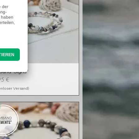
and "Signs"
95 €
enloser Versand)