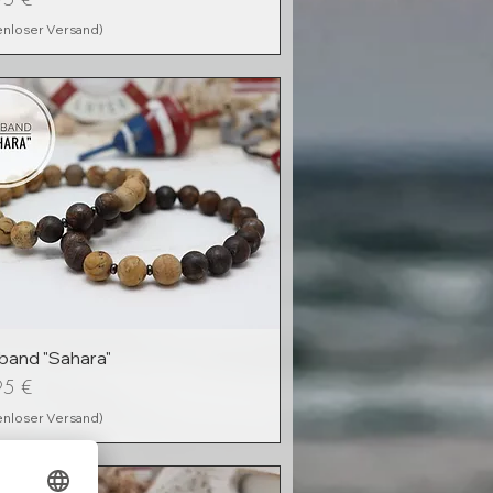
enloser Versand)
and "Sahara"
95 €
enloser Versand)