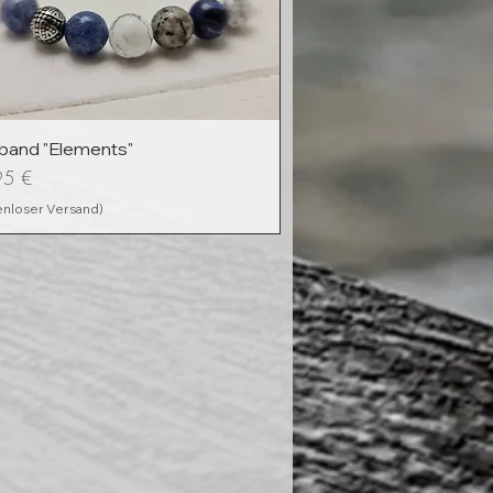
and "Elements"
95 €
enloser Versand)