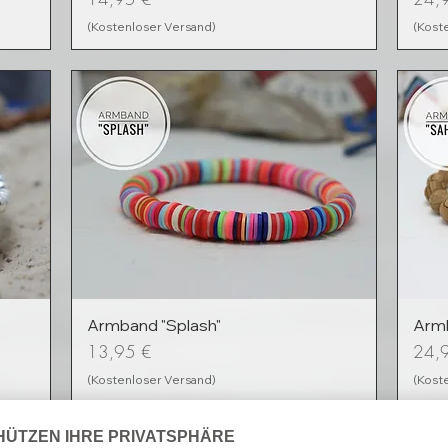
(Kostenloser Versand)
(Kost
Armband "Splash"
Armb
Preis
Preis
13,95 €
24,
(Kostenloser Versand)
(Kost