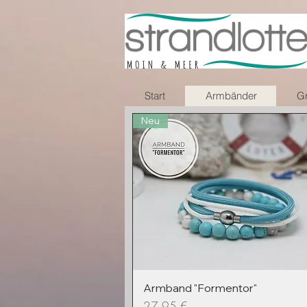
Start
Armbänder
Gr
Neu
Armband "Formentor"
Preis
27,95 €