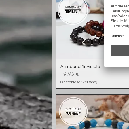
Armband "Invisible"
Preis
19,95 €
(Kostenloser Versand)