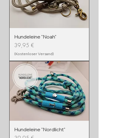
Hundeleine "Noah"
Preis
39,95 €
(Kostenloser Versand)
Hundeleine "Nordlicht"
Preis
39,95 €