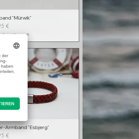
and "Mürwik"
95 €
enloser Versand)
r-Armband "Esbjerg"
95 €