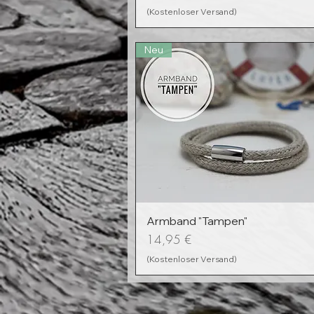
(Kostenloser Versand)
Neu
Armband "Tampen"
Preis
14,95 €
(Kostenloser Versand)