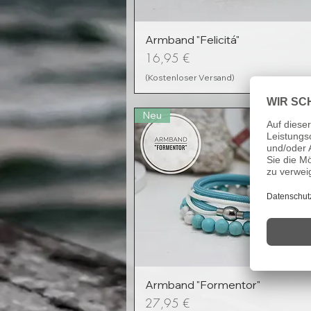
Armband "Felicitá"
Preis
16,95 €
(Kostenloser Versand)
Neu
Armband "Formentor"
Preis
27,95 €