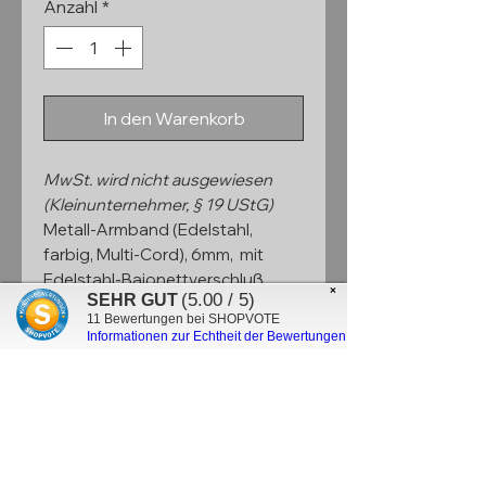
Anzahl
*
In den Warenkorb
MwSt. wird nicht ausgewiesen
(Kleinunternehmer, § 19 UStG)
Metall-Armband (Edelstahl,
farbig, Multi-Cord), 6mm, mit
Edelstahl-Bajonettverschluß
×
(5.00 / 5)
SEHR GUT
(silber, matt /schwarz, matt)
11
Bewertungen bei SHOPVOTE
Informationen zur Echtheit der Bewertungen
PRODUKTINFO
Das ca. 6mm Metall-Armband
UMTAUSCHBEDINGUNGEN
besteht aus mehreren 0,5mm
starken, farbigen
1.
Verwende das per Mail