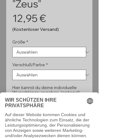
"Zeus"
Preis
12,95 €
(Kostenloser Versand)
Größe
*
Verschluß/Farbe
*
Hier kannst du deine individuelle
Wunschlänge angeben. (optional)
0/160
Anzahl
*