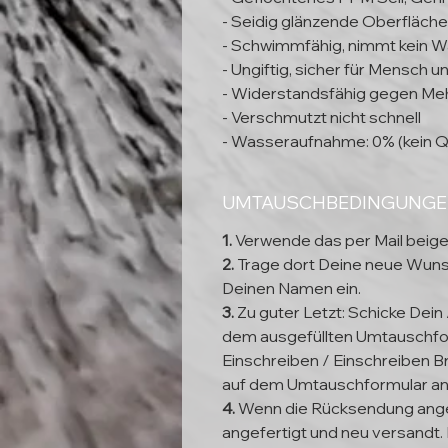
- Seidig glänzende Oberfläche
- Schwimmfähig, nimmt kein W
- Ungiftig, sicher für Mensch 
- Widerstandsfähig gegen Meh
- Verschmutzt nicht schnell
- Wasseraufnahme: 0% (kein Q
UMTAUSCHBEDINGUNG
1.
Verwende das per Mail beig
2.
Trage dort Deine neue Wun
Deinen Namen ein.
3.
Zu guter Letzt: Schicke Dein
dem ausgefüllten Umtauschfor
Einschreiben / Einschreiben Br
auf dem Umtauschformular a
4.
Wenn die Rücksendung ange
angefertigt und neu versandt. 