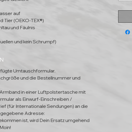
asser auf
und Tier (OEKO-TEX®)
ltau und Fäulnis
uellen und kein Schrumpf)
EN
efügte Umtauschformular.
schgröße und die Bestellnummer und
 Armband in einer Luftpolstertasche mit
mular als Einwurf-Einschreiben /
ief (für Internationale Sendungen) an die
ngegebene Adresse:
kommen ist, wird Dein Ersatz umgehend
Moin!