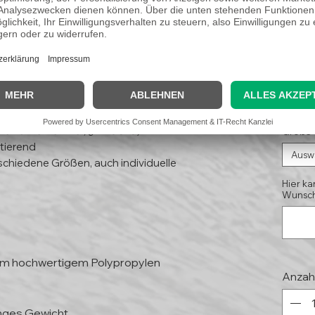
e"
9,9
(Koste
Kleinunternehmer, § 19 UStG)
Größe
tierend
Ausw
schiedene Größen, auch individuelle
Hier ka
Wunsch
mm hochwertigem Polypropylen
Anzah
inges Gewicht