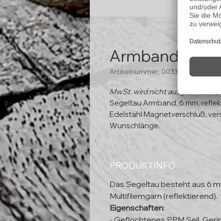
Armband "Wolk
Artikelnummer: 00334
MwSt. wird nicht ausgewiesen (
Segeltau Armband, 6 mm, reflek
Edelstahl Magnetverschluß, ver
Wunschlänge.
PRODUKTINFO
Das Segeltau besteht aus 6 
Multifilemgarn (reflektierend).
Eigenschaften
:
- Geflochtenes PPM Seil, Ger