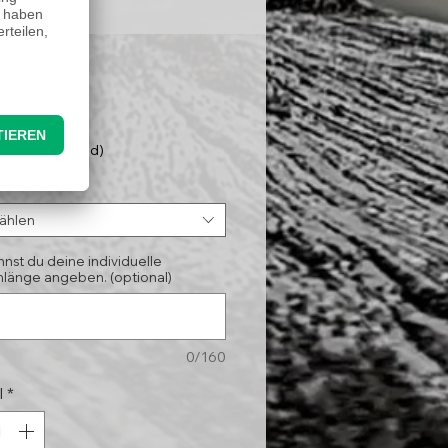
Preis
5 €
nloser Versand)
*
ählen
nnst du deine individuelle
länge angeben. (optional)
0/160
l
*