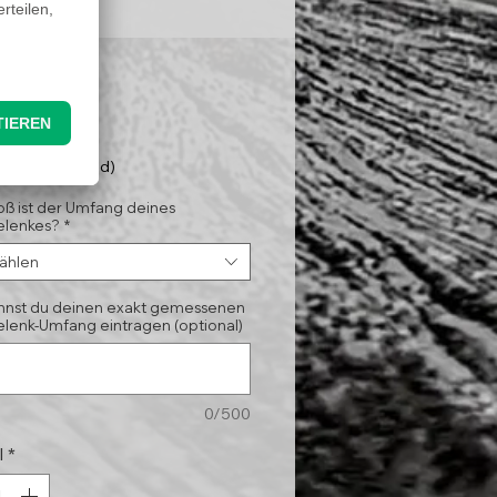
Preis
,95 €
nloser Versand)
oß ist der Umfang deines
lenkes?
*
ählen
annst du deinen exakt gemessenen
lenk-Umfang eintragen (optional)
0/500
l
*