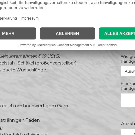
holz" #1
29
(Koste
Kleinunternehmer, § 19 UStG)
Wie gr
Handge
elstahl-Schäkel (größenverstellbar),
viduelle Wunschlänge.
Ausw
Hier k
Handge
s ca. 4 mm hochwertigem Garn.
isträhnigen Fäden
Anzah
g)
h Kontakt mit Wasser