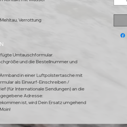
Mehltau, Verrottung
EN
efügte Umtauschformular.
schgröße und die Bestellnummer und
 Armband in einer Luftpolstertasche mit
mular als Einwurf-Einschreiben /
ief (für Internationale Sendungen) an die
ngegebene Adresse:
kommen ist, wird Dein Ersatz umgehend
Moin!