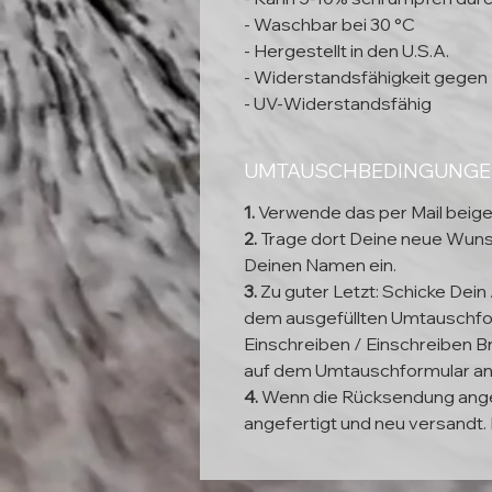
- Waschbar bei 30 °C
- Hergestellt in den U.S.A.
- Widerstandsfähigkeit gegen 
- UV-Widerstandsfähig
UMTAUSCHBEDINGUNG
1.
Verwende das per Mail beig
2.
Trage dort Deine neue Wun
Deinen Namen ein.
3.
Zu guter Letzt: Schicke Dein
dem ausgefüllten Umtauschfor
Einschreiben / Einschreiben Br
auf dem Umtauschformular a
4.
Wenn die Rücksendung ange
angefertigt und neu versandt. 