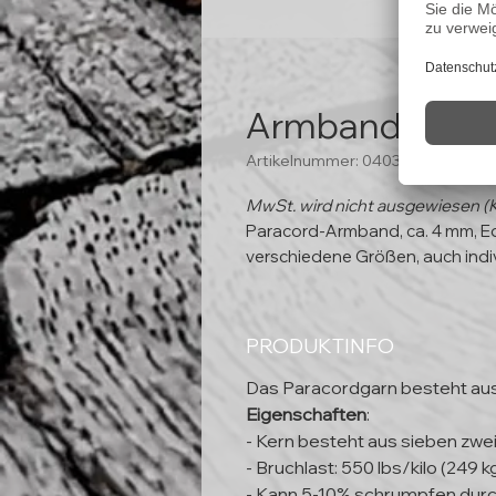
Armband "Treib
Artikelnummer: 04035
MwSt. wird nicht ausgewiesen (
Paracord-Armband, ca. 4 mm, Ed
verschiedene Größen, auch indi
PRODUKTINFO
Das Paracordgarn besteht au
Eigenschaften
:
- Kern besteht aus sieben zwe
- Bruchlast: 550 lbs/kilo (249 k
- Kann 5-10% schrumpfen durc