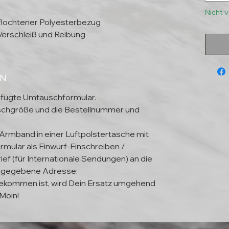
Nicht 
eflochtener Polyesterbezug
Verschleiß und Reibung
EN
efügte Umtauschformular.
schgröße und die Bestellnummer und
 Armband in einer Luftpolstertasche mit
mular als Einwurf-Einschreiben /
ief (für Internationale Sendungen) an die
ngegebene Adresse:
kommen ist, wird Dein Ersatz umgehend
Moin!