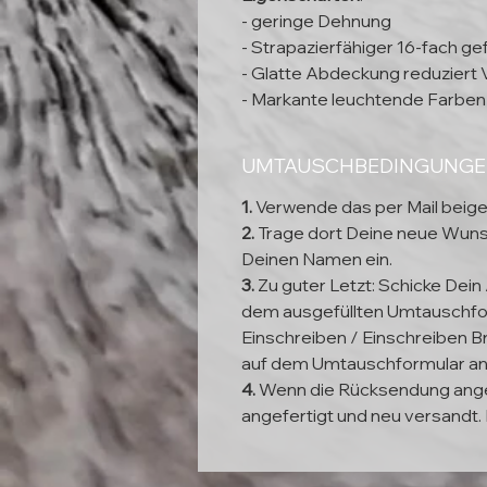
- geringe Dehnung
- Strapazierfähiger 16-fach g
- Glatte Abdeckung reduziert 
- Markante leuchtende Farben
UMTAUSCHBEDINGUNG
1.
Verwende das per Mail beig
2.
Trage dort Deine neue Wun
Deinen Namen ein.
3.
Zu guter Letzt: Schicke Dein
dem ausgefüllten Umtauschfor
Einschreiben / Einschreiben Br
auf dem Umtauschformular a
4.
Wenn die Rücksendung ange
angefertigt und neu versandt. 