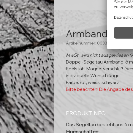
Armband "Schl
Artikelnummer: 00339
MwSt. wird nicht ausgewiesen (
Doppel-Segeltau Armband, 6 m
Edelstahl Magnetverschluß (sch
individuelle Wunschlänge.
Farbe: rot, weiss, schwarz
Bitte beachten! Die Angabe des
PRODUKTINFO
Das Segeltau besteht aus 6 
Eigenschaften
: