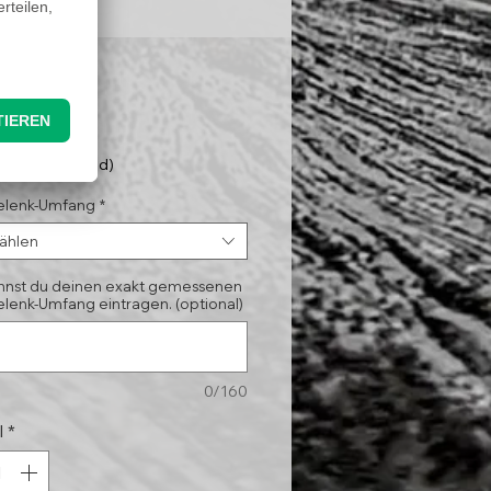
Preis
95 €
nloser Versand)
lenk-Umfang
*
ählen
annst du deinen exakt gemessenen
lenk-Umfang eintragen. (optional)
0/160
l
*