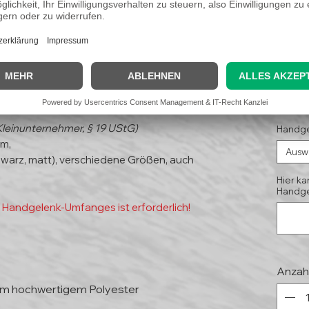
eswig-Holstein"
13,
(Koste
Kleinunternehmer, § 19 UStG)
Handge
m,
Ausw
warz, matt), verschiedene Größen, auch
Hier k
Handge
 Handgelenk-Umfanges ist erforderlich!
Anzah
mm hochwertigem Polyester