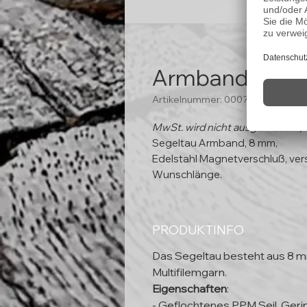
Armband "Pyth
Artikelnummer: 00075
MwSt. wird nicht ausgewiesen (
Segeltau Armband, 8 mm,
Edelstahl Magnetverschluß, ver
Wunschlänge.
PRODUKTINFO
Das Segeltau besteht aus 8 
Multifilemgarn.
Eigenschaften
:
- Geflochtenes PPM Seil, Ger