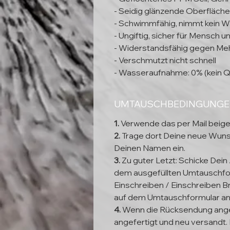
- Seidig glänzende Oberfläche
- Schwimmfähig, nimmt kein W
- Ungiftig, sicher für Mensch 
- Widerstandsfähig gegen Meh
- Verschmutzt nicht schnell
- Wasseraufnahme: 0% (kein Q
UMTAUSCHBEDINGUNG
1.
Verwende das per Mail beig
2.
Trage dort Deine neue Wun
Deinen Namen ein.
3.
Zu guter Letzt: Schicke Dein
dem ausgefüllten Umtauschfor
Einschreiben / Einschreiben Br
auf dem Umtauschformular a
4.
Wenn die Rücksendung ange
angefertigt und neu versandt. 