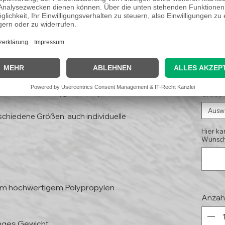
on"
11,
(Koste
Kleinunternehmer, § 19 UStG)
Größe
Ausw
schiedene Größen, auch individuelle
Hier ka
Wunsch
mm hochwertigem Polypropylen
Anzah
inges Gewicht