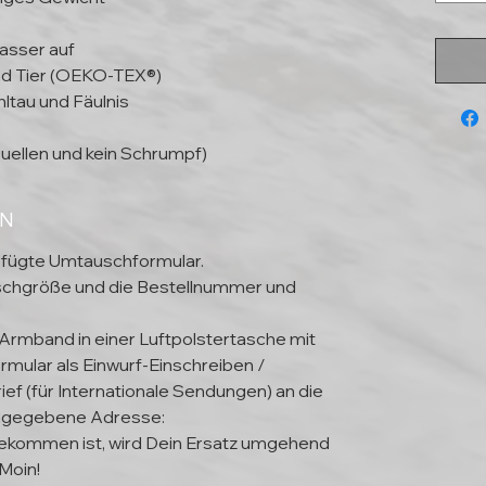
asser auf
und Tier (OEKO-TEX®)
ltau und Fäulnis
uellen und kein Schrumpf)
EN
efügte Umtauschformular.
schgröße und die Bestellnummer und
 Armband in einer Luftpolstertasche mit
mular als Einwurf-Einschreiben /
ief (für Internationale Sendungen) an die
ngegebene Adresse:
kommen ist, wird Dein Ersatz umgehend
Moin!