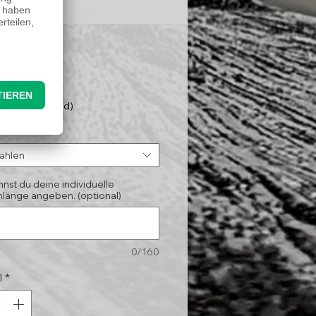
Preis
95 €
nloser Versand)
*
ählen
nnst du deine individuelle
länge angeben. (optional)
0/160
l
*