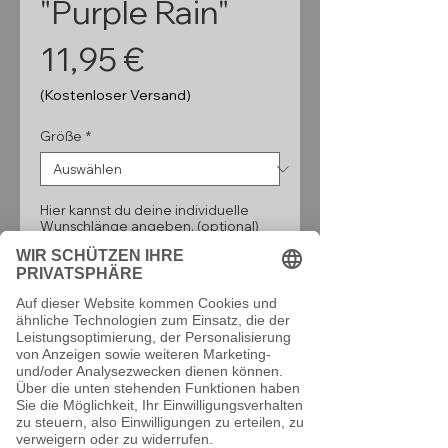
"Purple Rain"
Preis
11,95 €
(Kostenloser Versand)
Größe
*
Hier kannst du deine individuelle
Wunschlänge angeben. (optional)
0/160
Anzahl
*
In den Warenkorb