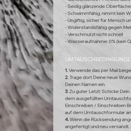
- Seidig glänzende Oberfläche
- Schwimmfähig, nimmt kein W
- Ungiftig, sicher für Mensch 
- Widerstandsfähig gegen Meh
- Verschmutzt nicht schnell
- Wasseraufnahme: 0% (kein Q
UMTAUSCHBEDINGUNG
1.
Verwende das per Mail beig
2.
Trage dort Deine neue Wun
Deinen Namen ein.
3.
Zu guter Letzt: Schicke Dein
dem ausgefüllten Umtauschfor
Einschreiben / Einschreiben Br
auf dem Umtauschformular a
4.
Wenn die Rücksendung ange
angefertigt und neu versandt. 