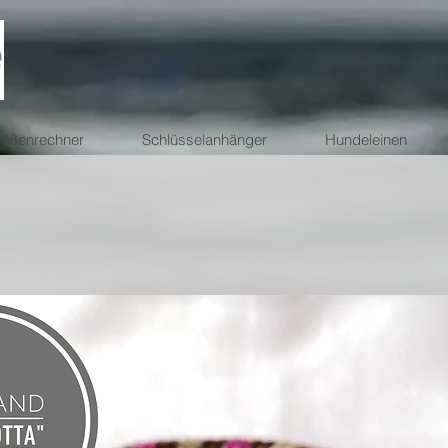
ößenrechner
Schlüsselanhänger
Hundeleinen