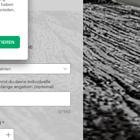
Preis
95 €
nloser Versand)
*
ählen
nnst du deine individuelle
länge angeben. (optional)
0/160
l
*