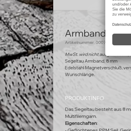
Armband "Pippi
Artikelnummer: 00072
MwSt. wird nicht ausgewiesen (
Segeltau Armband, 8 mm
Edelstahl Magnetverschluß, ver
Wunschlänge.
PRODUKTINFO
Das Segeltau besteht aus 8 
Multifilemgarn.
Eigenschaften
:
- Geflochtenes PPM Seil, Ger