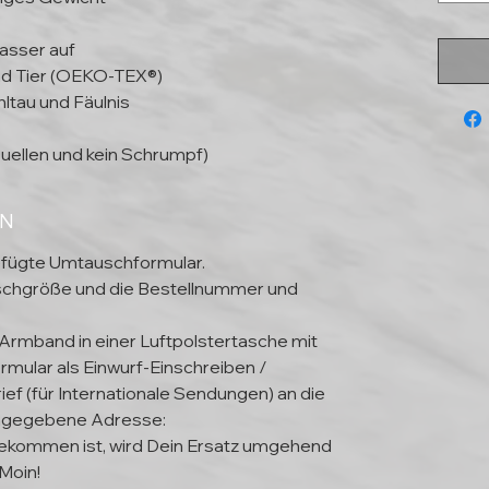
asser auf
und Tier (OEKO-TEX®)
ltau und Fäulnis
uellen und kein Schrumpf)
EN
efügte Umtauschformular.
schgröße und die Bestellnummer und
 Armband in einer Luftpolstertasche mit
mular als Einwurf-Einschreiben /
ief (für Internationale Sendungen) an die
ngegebene Adresse:
kommen ist, wird Dein Ersatz umgehend
Moin!