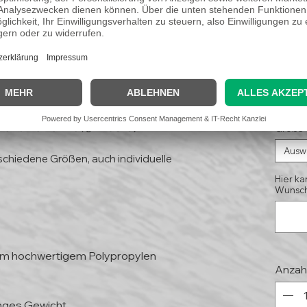
lotta"
11,
(Koste
Kleinunternehmer, § 19 UStG)
Größe
Ausw
schiedene Größen, auch individuelle
Hier ka
Wunsch
mm hochwertigem Polypropylen
Anzah
inges Gewicht