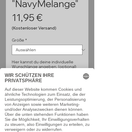
"NavyMelange"
Preis
11,95 €
(Kostenloser Versand)
Größe
*
Hier kannst du deine individuelle
Wunschlänge angeben. (optional)
0/160
Anzahl
*
In den Warenkorb