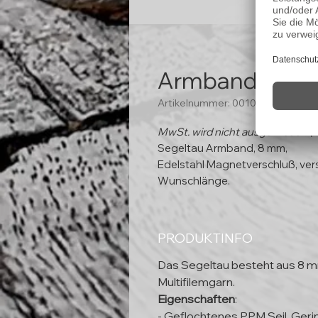
Armband "Mand
Artikelnummer: 00101
MwSt. wird nicht ausgewiesen (
Segeltau Armband, 8 mm,
Edelstahl Magnetverschluß, ver
Wunschlänge.
PRODUKTINFO
Das Segeltau besteht aus 8 
Multifilemgarn.
Eigenschaften
:
- Geflochtenes PPM Seil, Ger