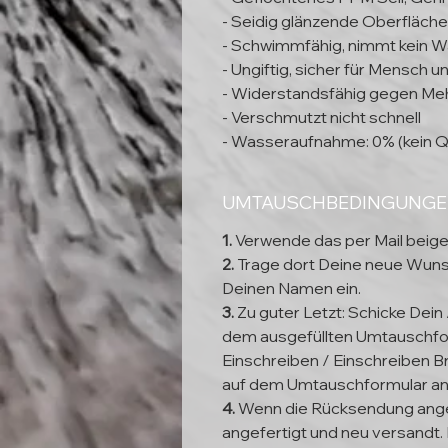
- Seidig glänzende Oberfläche
- Schwimmfähig, nimmt kein W
- Ungiftig, sicher für Mensch 
- Widerstandsfähig gegen Meh
- Verschmutzt nicht schnell
- Wasseraufnahme: 0% (kein Q
UMTAUSCHBEDINGUNG
1.
Verwende das per Mail beig
2.
Trage dort Deine neue Wun
Deinen Namen ein.
3.
Zu guter Letzt: Schicke Dein
dem ausgefüllten Umtauschfor
Einschreiben / Einschreiben Br
auf dem Umtauschformular a
4.
Wenn die Rücksendung ange
angefertigt und neu versandt. 