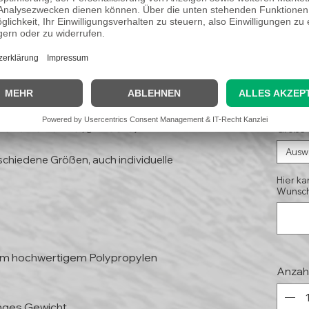
arine"
11,
(Koste
Kleinunternehmer, § 19 UStG)
Größe
Ausw
schiedene Größen, auch individuelle
Hier ka
Wunsch
mm hochwertigem Polypropylen
Anzah
inges Gewicht