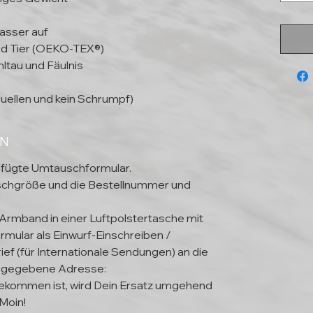
asser auf
und Tier (OEKO-TEX®)
ltau und Fäulnis
uellen und kein Schrumpf)
EN
efügte Umtauschformular.
schgröße und die Bestellnummer und
 Armband in einer Luftpolstertasche mit
mular als Einwurf-Einschreiben /
ief (für Internationale Sendungen) an die
ngegebene Adresse:
kommen ist, wird Dein Ersatz umgehend
Moin!