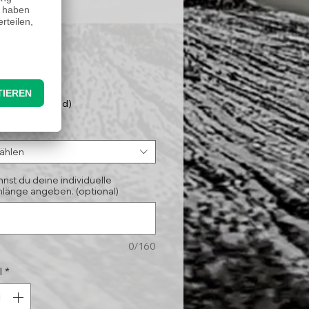
Preis
95 €
nloser Versand)
*
ählen
nnst du deine individuelle
länge angeben. (optional)
0/160
l
*