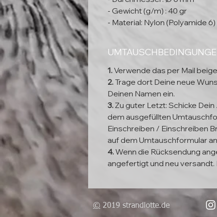
- Gewicht (g/m) : 40 gr
- Material: Nylon (Polyamide 6)
UMTAUSCHBEDINGUNG
1.
Verwende das per Mail beig
2.
Trage dort Deine neue Wun
Deinen Namen ein.
3.
Zu guter Letzt: Schicke Dein
dem ausgefüllten Umtauschfor
Einschreiben / Einschreiben Br
auf dem Umtauschformular a
4.
Wenn die Rücksendung ange
angefertigt und neu versandt. 
©
2019 strandlotte.de