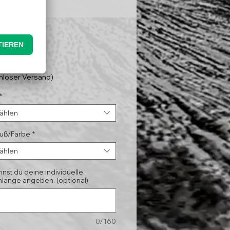
Preis
5 €
nloser Versand)
*
ählen
luß/Farbe
*
ählen
nnst du deine individuelle
länge angeben. (optional)
0/160