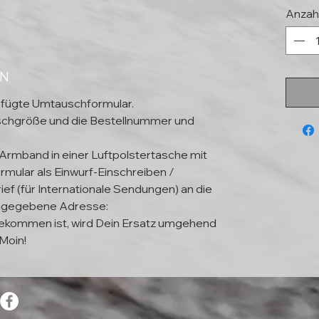
Anzah
EN
efügte Umtauschformular.
schgröße und die Bestellnummer und
 Armband in einer Luftpolstertasche mit
mular als Einwurf-Einschreiben /
ief (für Internationale Sendungen) an die
ngegebene Adresse:
kommen ist, wird Dein Ersatz umgehend
Moin!