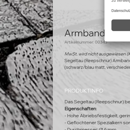
Armband "Klaa
Artikelnummer: 00343
MwSt. wird nicht ausgewiesen (
Segeltau (Reepschnur) Armband
(schwarz/blau matt, verschiede
PRODUKTINFO
Das Segeltau (Reepschnur) be
Eigenschaften
:
- Hohe Abriebsfestigkeit, ger
- Geflochtener Spezialkern sor
- Durchmesser: Ø 6 mm