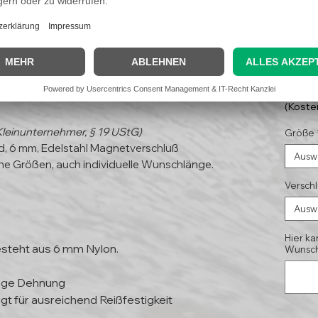
s"
9,9
(Koste
Kleinunternehmer, § 19 UStG)
Größe
, 6 mm, Edelstahl Magnetverschluß
Ausw
ne Größen, auch individuelle Wunschlänge.
Versch
Ausw
Hier ka
steht aus 6 mm Nylon.
Wunsch
inge Dehnung
gt für ausreichend Reißfestigkeit