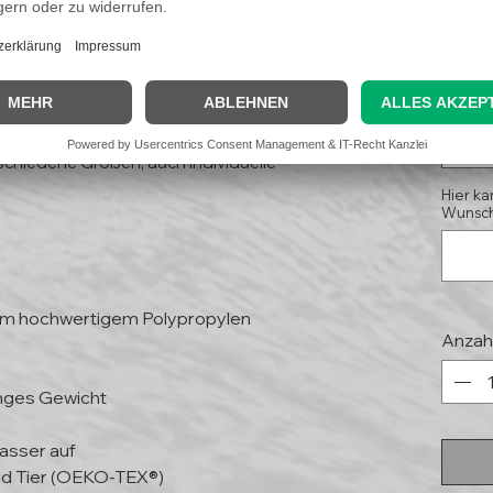
9,9
(Koste
Kleinunternehmer, § 19 UStG)
Größe
Ausw
schiedene Größen, auch individuelle
Hier ka
Wunsch
mm hochwertigem Polypropylen
Anzah
inges Gewicht
asser auf
und Tier (OEKO-TEX®)