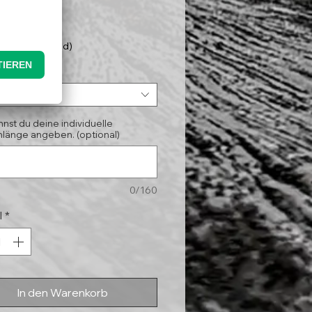
Preis
5 €
nloser Versand)
*
ählen
nnst du deine individuelle
länge angeben. (optional)
0/160
l
*
In den Warenkorb