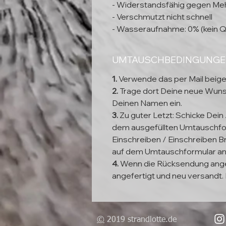
- Widerstandsfähig gegen Meh
- Verschmutzt nicht schnell
- Wasseraufnahme: 0% (kein Q
UMTAUSCHBEDINGUNG
1.
Verwende das per Mail beig
2.
Trage dort Deine neue Wun
Deinen Namen ein.
3.
Zu guter Letzt: Schicke Dein
dem ausgefüllten Umtauschfor
Einschreiben / Einschreiben Br
auf dem Umtauschformular a
4.
Wenn die Rücksendung ange
angefertigt und neu versandt. 
©
2019 strandlotte.de