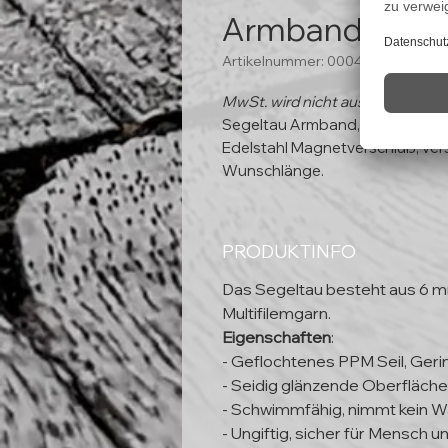
Armband "Kiel"
Artikelnummer: 00049
MwSt. wird nicht ausgewiesen (
Segeltau Armband,
6 mm
Edelstahl Magnetverschluß, ver
Wunschlänge.
PRODUKTINFO
Das Segeltau besteht aus 6 
Multifilemgarn.
Eigenschaften
:
- Geflochtenes PPM Seil, Ger
- Seidig glänzende Oberfläche
- Schwimmfähig, nimmt kein W
- Ungiftig, sicher für Mensch 