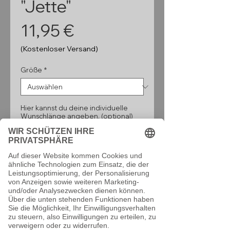
"Jette"
Preis
11,95 €
(Kostenloser Versand)
Größe
*
Hier kannst du deine individuelle
Wunschlänge angeben. (optional)
0/160
Anzahl
*
In den Warenkorb