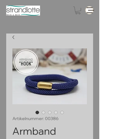
Artikelnummer: 00386
Armband