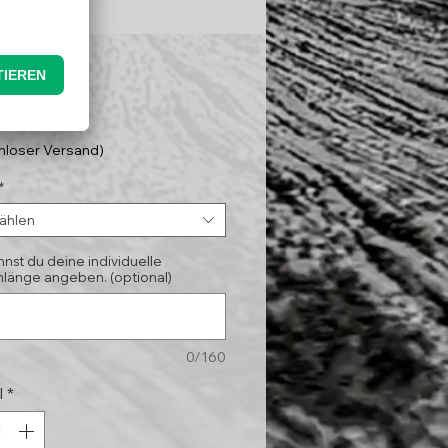
Preis
95 €
nloser Versand)
*
ählen
nnst du deine individuelle
länge angeben. (optional)
0/160
l
*