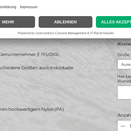
land II"
12,
(Koste
Kleinunternehmer, § 19 UStG)
Größe
Ausw
schiedene Größen, auch individuelle
Hier ka
Wunsch
 mm hochwertigem Nylon (PA).
Anzah