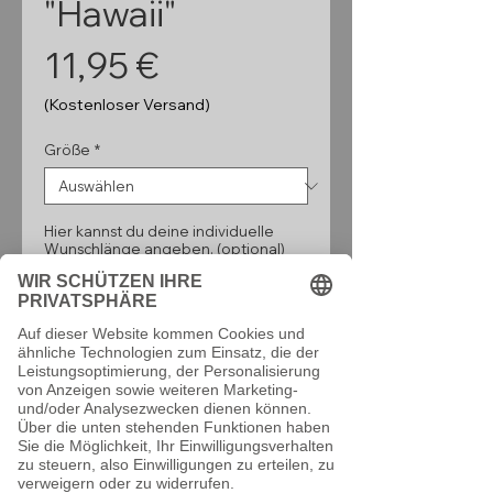
"Hawaii"
Preis
11,95 €
(Kostenloser Versand)
Größe
*
Hier kannst du deine individuelle
Wunschlänge angeben. (optional)
0/160
Anzahl
*
In den Warenkorb