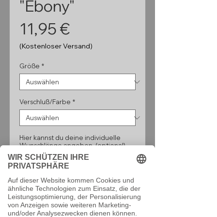
"Ebony"
Preis
11,95 €
(Kostenloser Versand)
Größe
*
Verschluß/Farbe
*
Hier kannst du deine individuelle
Wunschlänge angeben. (optional)
0/160
Anzahl
*