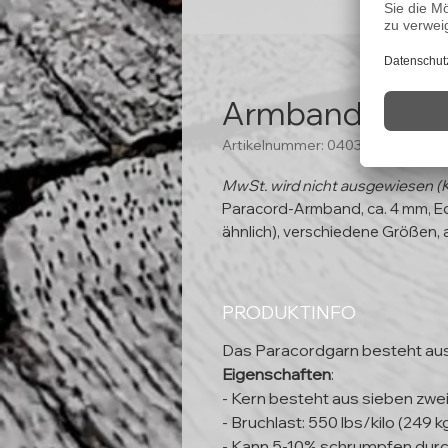
Armband "Clou
Artikelnummer: 04037
MwSt. wird nicht ausgewiesen (
Paracord-Armband, ca. 4 mm, Ed
ähnlich), verschiedene Größen, 
PRODUKTINFO
Das Paracordgarn besteht au
Eigenschaften
:
- Kern besteht aus sieben zwe
- Bruchlast: 550 lbs/kilo (249 k
- Kann 5-10% schrumpfen durc