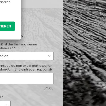
Preis
,95 €
nloser Versand)
oß ist der Umfang deines
lenkes?
*
ählen
annst du deinen exakt gemessenen
lenk-Umfang eintragen (optional)
0/500
l
*