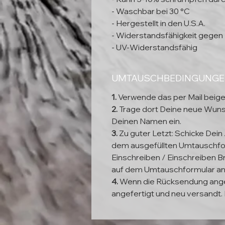
- Waschbar bei 30 °C
- Hergestellt in den U.S.A.
- Widerstandsfähigkeit gegen 
- UV-Widerstandsfähig
UMTAUSCHBEDINGUNG
1.
Verwende das per Mail beig
2.
Trage dort Deine neue Wun
Deinen Namen ein.
3.
Zu guter Letzt: Schicke Dein
dem ausgefüllten Umtauschfor
Einschreiben / Einschreiben Br
auf dem Umtauschformular a
4.
Wenn die Rücksendung ange
angefertigt und neu versandt. 