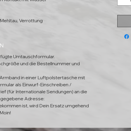
Mehltau, Verrottung
EN
efügte Umtauschformular.
schgröße und die Bestellnummer und
 Armband in einer Luftpolstertasche mit
mular als Einwurf-Einschreiben /
ief (für Internationale Sendungen) an die
ngegebene Adresse:
kommen ist, wird Dein Ersatz umgehend
Moin!