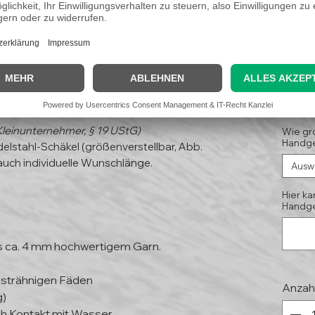
ds"
29
(Koste
Kleinunternehmer, § 19 UStG)
Wie gr
Handge
elstahl-Schäkel (größenverstellbar, Abb.
auch individuelle Wunschlänge.
Ausw
Hier k
Handge
s ca. 4 mm hochwertigem Garn.
isträhnigen Fäden
Anzah
g)
h Kontakt mit Wasser