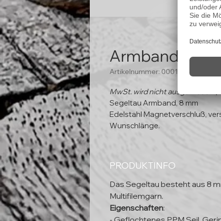
Armband "Bub
Artikelnummer: 00013
MwSt. wird nicht ausgewiesen (
Segeltau Armband, 8 mm
Edelstahl Magnetverschluß, ver
Wunschlänge.
PRODUKTINFO
Das Segeltau besteht aus 8 
Multifilemgarn.
Eigenschaften
:
- Geflochtenes PPM Seil, Ger