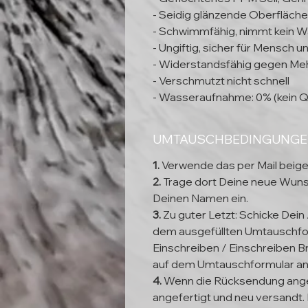
- Seidig glänzende Oberfläche
- Schwimmfähig, nimmt kein W
- Ungiftig, sicher für Mensch 
- Widerstandsfähig gegen Meh
- Verschmutzt nicht schnell
- Wasseraufnahme: 0% (kein Q
UMTAUSCHBEDINGUNG
1.
Verwende das per Mail beig
2.
Trage dort Deine neue Wun
Deinen Namen ein.
3.
Zu guter Letzt: Schicke Dein
dem ausgefüllten Umtauschfor
Einschreiben / Einschreiben Br
auf dem Umtauschformular a
4.
Wenn die Rücksendung ange
angefertigt und neu versandt. 