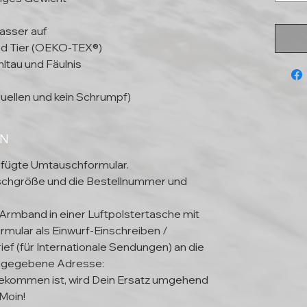
asser auf
und Tier (OEKO-TEX®)
ltau und Fäulnis
uellen und kein Schrumpf)
EN
efügte Umtauschformular.
schgröße und die Bestellnummer und
 Armband in einer Luftpolstertasche mit
mular als Einwurf-Einschreiben /
ief (für Internationale Sendungen) an die
ngegebene Adresse:
kommen ist, wird Dein Ersatz umgehend
Moin!