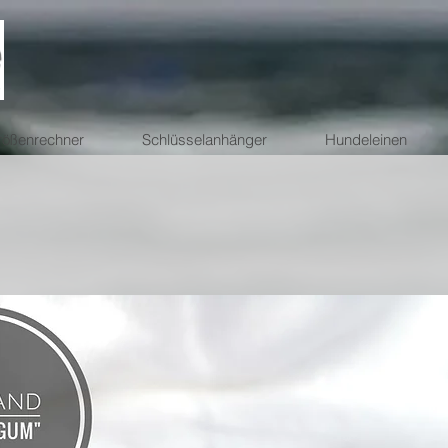
ößenrechner
Schlüsselanhänger
Hundeleinen