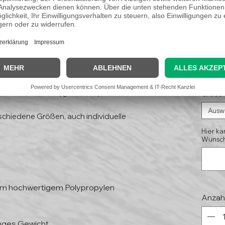
blegum"
11,
(Koste
Kleinunternehmer, § 19 UStG)
Größe
Ausw
schiedene Größen, auch individuelle
Hier ka
Wunsch
mm hochwertigem Polypropylen
Anzah
inges Gewicht