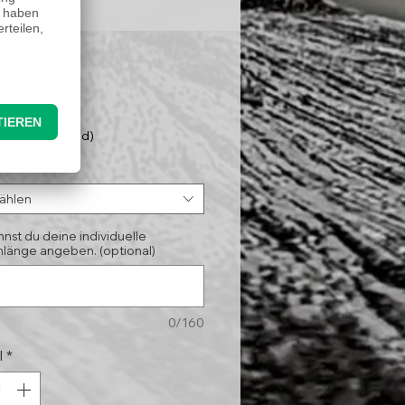
Preis
95 €
nloser Versand)
*
ählen
nnst du deine individuelle
länge angeben. (optional)
0/160
l
*