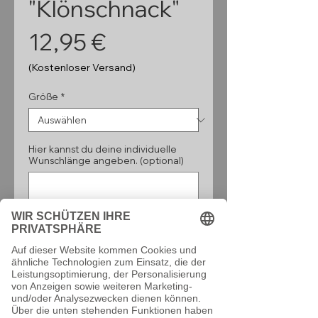
"Klönschnack"
Preis
12,95 €
(Kostenloser Versand)
Größe
*
Hier kannst du deine individuelle
Wunschlänge angeben. (optional)
0/160
Anzahl
*
In den Warenkorb