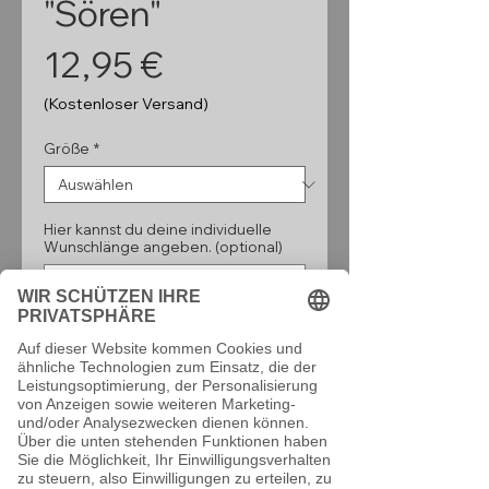
"Sören"
Preis
12,95 €
(Kostenloser Versand)
Größe
*
Hier kannst du deine individuelle
Wunschlänge angeben. (optional)
0/160
Anzahl
*
In den Warenkorb